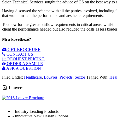
Scion Technical Services sought the advice of CS on the best way to d
Having discussed the scheme with all the parties involved, including 
that would match the performance and aesthetic requirements.
To allow for the greater airflow requirements in critical areas, whilst 
client the performance needed but also reduced the costs as less blade
Mi a következő?
GET BROCHURE
CONTACT US
REQUEST PRICING
ORDER A SAMPLE
ASK A QUESTION
Filed Under:
Healthcare
,
Louvres
,
Projects
,
Sector
Tagged With:
Heal
Louvres
- Industry Leading Products
- Innovative New Design Options