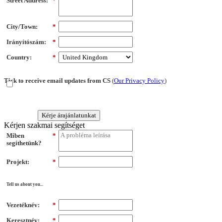
Street Address:
*
City/Town:
*
Irányítószám:
*
Country:
*
Tick to receive email updates from CS
(
Our Privacy Policy
)
Kérje árajánlatunkat
Kérjen szakmai segítséget
Miben
*
segíthetünk?
Projekt:
*
Tell us about you...
Vezetéknév:
*
Keresztnév:
*