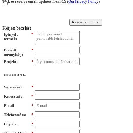
Tick to receive email updates from CS
(
Our Privacy Policy
)
Rendeljen mintát
Kérjen becslést
Igényelt
*
termék:
Becsült
*
mennyiség:
Projekt:
*
Tell us about you...
Vezetéknév:
*
Keresztnév:
*
Email
*
Telefonszám:
*
Cégnév:
*