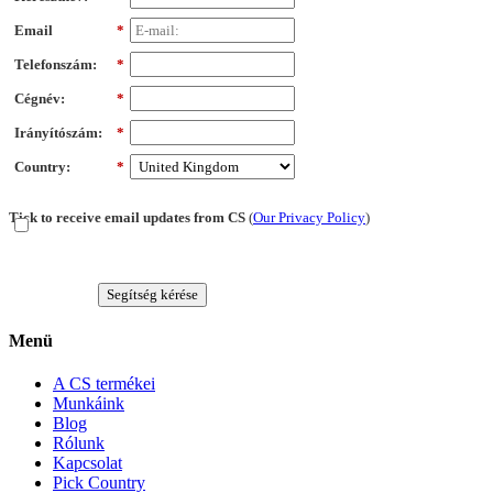
Email
*
Telefonszám:
*
Cégnév:
*
Irányítószám:
*
Country:
*
Tick to receive email updates from CS
(
Our Privacy Policy
)
Segítség kérése
Menü
A CS termékei
Munkáink
Blog
Rólunk
Kapcsolat
Pick Country