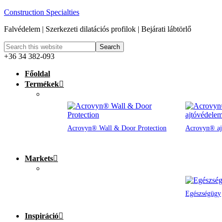
Construction Specialties
Falvédelem | Szerkezeti dilatációs profilok | Bejárati lábtörlő
+36 34 382-093
Főoldal
Termékek
Acrovyn® Wall & Door Protection
Acrovyn® aj
Markets
Egészségügy
Inspiráció