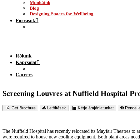
Munkáink
Blog
Designing Spaces for Wellbeing
Források
Rólunk
Kapcsolat
Careers
Screening Louvres at Nuffield Hospital Pro
Get Brochure
Letöltések
Kérje árajánlatunkat
Rendelj
The Nuffield Hospital has recently relocated its Mayfair Theatres to an
were required to house new cooling equipment. Both plant areas neede