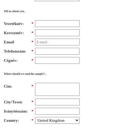
Tell us about you...
Vezetéknév:
*
Keresztnév:
*
Email
*
Telefonszám:
*
Cégnév:
*
Where should we send the sample?...
Cím:
*
City/Town:
*
Irányítószám:
*
Country:
*