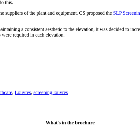
o this.
the suppliers of the plant and equipment, CS proposed the
SLP Screeni
maintaining a consistent aesthetic to the elevation, it was decided to inc
s were required in each elevation.
thcare
,
Louvres
,
screening louvres
What's in the brochure