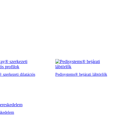
 szerkezeti dilatációs
Pedisystems® bejárati lábtörlők
skedelem