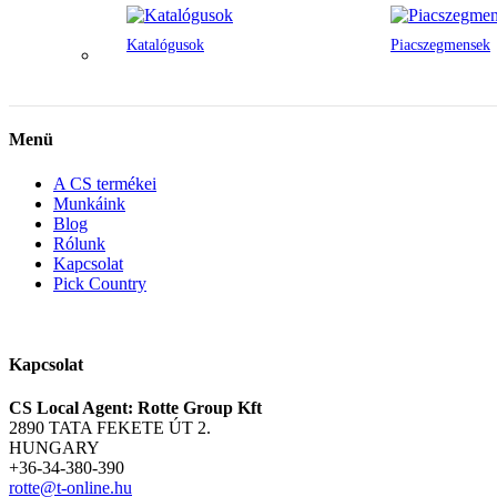
Katalógusok
Piacszegmensek
Menü
A CS termékei
Munkáink
Blog
Rólunk
Kapcsolat
Pick Country
Kapcsolat
CS Local Agent: Rotte Group Kft
2890 TATA FEKETE ÚT 2.
HUNGARY
+36-34-380-390
rotte@t-online.hu