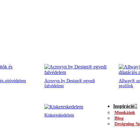
és ajtóvédelem
Acrovyn by Design® egyedi
Allway® sze
falvédelem
profilok
Inspiráció
Munkáink
Kiskereskedelem
Blog
Designing Sp