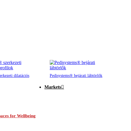
rkezeti dilatációs
Pedisystems® bejárati lábtörlők
Markets
aces for Wellbeing