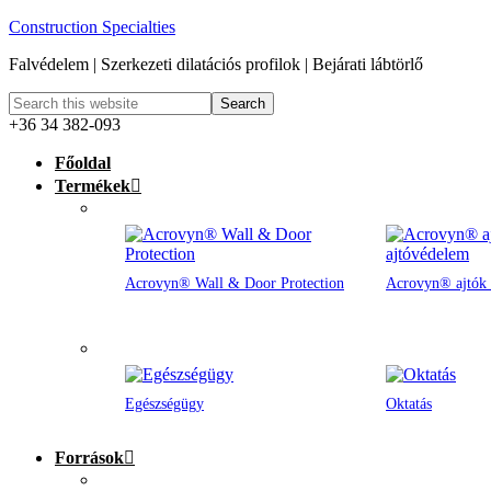
Construction Specialties
Falvédelem | Szerkezeti dilatációs profilok | Bejárati lábtörlő
+36 34 382-093
Főoldal
Termékek
Acrovyn® Wall & Door Protection
Acrovyn® ajtók 
Egészségügy
Oktatás
Források