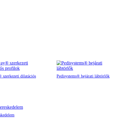
 szerkezeti dilatációs
Pedisystems® bejárati lábtörlők
skedelem