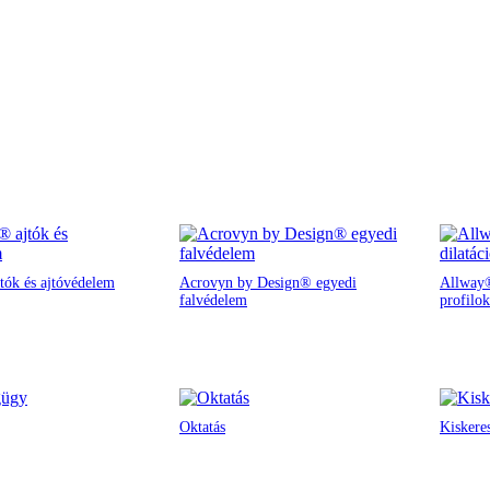
tók és ajtóvédelem
Acrovyn by Design® egyedi
Allway®
falvédelem
profilok
Oktatás
Kiskere