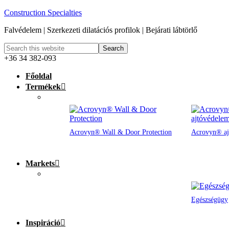
Construction Specialties
Falvédelem | Szerkezeti dilatációs profilok | Bejárati lábtörlő
+36 34 382-093
Főoldal
Termékek
Acrovyn® Wall & Door Protection
Acrovyn® aj
Markets
Egészségügy
Inspiráció