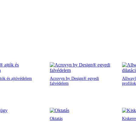
tók és ajtóvédelem
Acrovyn by Design® egyedi
Allway®
falvédelem
profilok
Oktatás
Kiskere