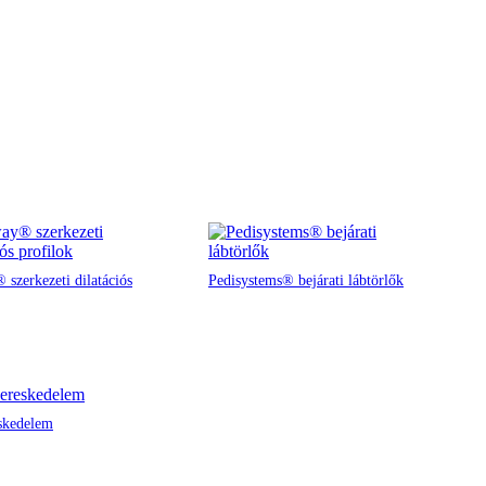
 szerkezeti dilatációs
Pedisystems® bejárati lábtörlők
skedelem