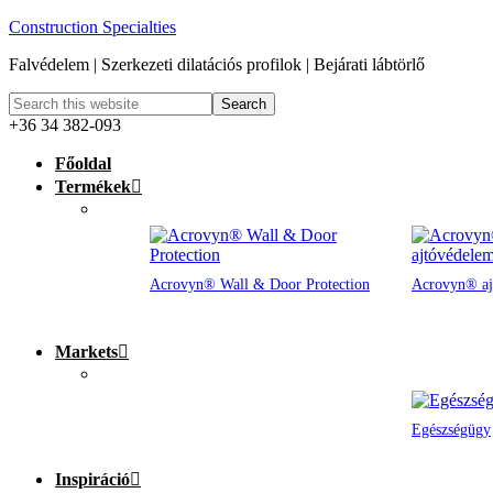
Construction Specialties
Falvédelem | Szerkezeti dilatációs profilok | Bejárati lábtörlő
+36 34 382-093
Főoldal
Termékek
Acrovyn® Wall & Door Protection
Acrovyn® aj
Markets
Egészségügy
Inspiráció