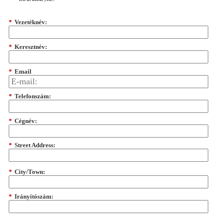
*
Vezetéknév:
*
Keresztnév:
*
Email
*
Telefonszám:
*
Cégnév:
*
Street Address:
*
City/Town:
*
Irányítószám: