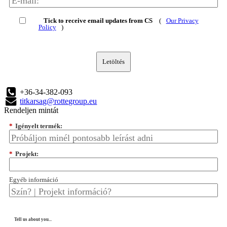
Tick to receive email updates from CS
(
Our Privacy
Policy
)
Letöltés
+36-34-382-093
titkarsag@rottegroup.eu
Rendeljen mintát
*
Igényelt termék:
*
Projekt:
Egyéb információ
Tell us about you...