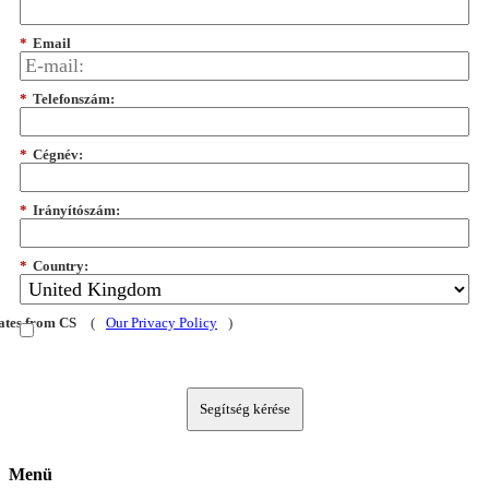
*
Email
*
Telefonszám:
*
Cégnév:
*
Irányítószám:
*
Country:
dates from CS
(
Our Privacy Policy
)
Segítség kérése
Menü