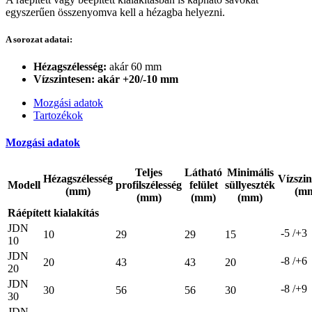
egyszerűen összenyomva kell a hézagba helyezni.
A sorozat adatai:
Hézagszélesség:
akár 60 mm
Vízszintesen: akár +20/-10 mm
Mozgási adatok
Tartozékok
Mozgási adatok
Teljes
Látható
Minimális
Hézagszélesség
Vízszin
Modell
profilszélesség
felület
süllyeszték
(mm)
(m
(mm)
(mm)
(mm)
Ráépített kialakítás
JDN
 -5 /+3
10
29
29
15
10
JDN
 -8 /+6
20
43
43
20
20
JDN
 -8 /+9
30
56
56
30
30
JDN