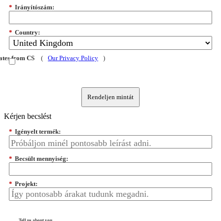
*
Irányítószám:
*
Country:
dates from CS
(
Our Privacy Policy
)
Rendeljen mintát
Kérjen becslést
*
Igényelt termék:
*
Becsült mennyiség:
*
Projekt:
Tell us about you...