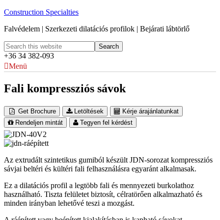
Construction Specialties
Falvédelem | Szerkezeti dilatációs profilok | Bejárati lábtörlő
+36 34 382-093
Menü
Fali kompressziós sávok
Get Brochure
Letöltések
Kérje árajánlatunkat
Rendeljen mintát
Tegyen fel kérdést
Az extrudált szintetikus gumiból készült JDN-sorozat kompressziós
sávjai beltéri és kültéri fali felhasználásra egyaránt alkalmasak.
Ez a dilatációs profil a legtöbb fali és mennyezeti burkolathoz
használható. Tiszta felületet biztosít, célratörően alkalmazható és
minden irányban lehetővé teszi a mozgást.
A ráépített vagy beépített kialakításban is kapható sávokat