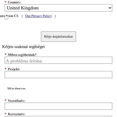
*
Country:
dates from CS
(
Our Privacy Policy
)
Kérje árajánlatunkat
Kérjen szakmai segítséget
*
Miben segíthetünk?
*
Projekt:
Tell us about you...
*
Vezetéknév:
*
Keresztnév: