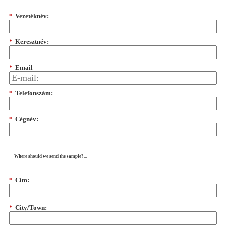
*
Vezetéknév:
*
Keresztnév:
*
Email
*
Telefonszám:
*
Cégnév:
Where should we send the sample?...
*
Cím:
*
City/Town: