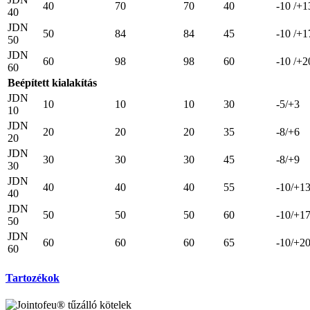
40
70
70
40
-10 /+1
40
JDN
50
84
84
45
-10 /+1
50
JDN
60
98
98
60
-10 /+2
60
Beépített kialakítás
JDN
10
10
10
30
-5/+3
10
JDN
20
20
20
35
-8/+6
20
JDN
30
30
30
45
-8/+9
30
JDN
40
40
40
55
-10/+1
40
JDN
50
50
50
60
-10/+1
50
JDN
60
60
60
65
-10/+2
60
Tartozékok