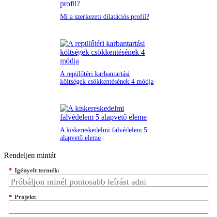
Mi a szerkezeti dilatációs profil?
A repülőtéri karbantartási
költségek csökkentésének 4 módja
A kiskereskedelmi falvédelem 5
alapvető eleme
Rendeljen mintát
*
Igényelt termék:
*
Projekt: