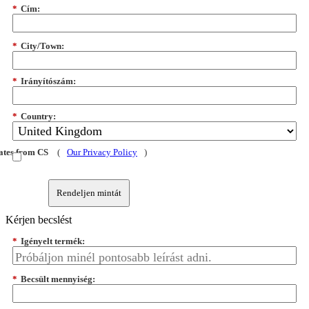
*
Cím:
*
City/Town:
*
Irányítószám:
*
Country:
dates from CS
(
Our Privacy Policy
)
Rendeljen mintát
Kérjen becslést
*
Igényelt termék:
*
Becsült mennyiség: