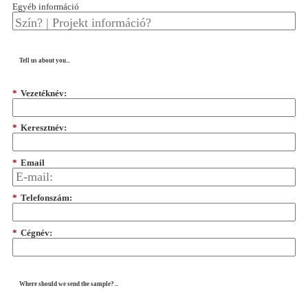
Egyéb információ
Tell us about you...
*
Vezetéknév:
*
Keresztnév:
*
Email
*
Telefonszám:
*
Cégnév:
Where should we send the sample?...