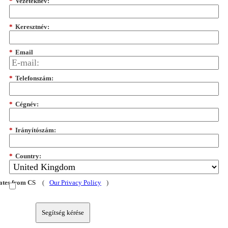
*
Vezetéknév:
*
Keresztnév:
*
Email
*
Telefonszám:
*
Cégnév:
*
Irányítószám:
*
Country:
dates from CS
(
Our Privacy Policy
)
Segítség kérése