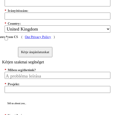
*
Irányítószám:
*
Country:
dates from CS
(
Our Privacy Policy
)
Kérje árajánlatunkat
Kérjen szakmai segítséget
*
Miben segíthetünk?
*
Projekt:
Tell us about you...