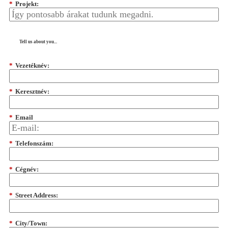
*
Projekt:
Tell us about you...
*
Vezetéknév:
*
Keresztnév:
*
Email
*
Telefonszám:
*
Cégnév:
*
Street Address:
*
City/Town: