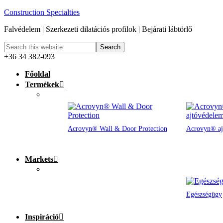
Construction Specialties
Falvédelem | Szerkezeti dilatációs profilok | Bejárati lábtörlő
+36 34 382-093
Főoldal
Termékek
Acrovyn® Wall & Door Protection
Acrovyn® aj
Markets
Egészségügy
Inspiráció