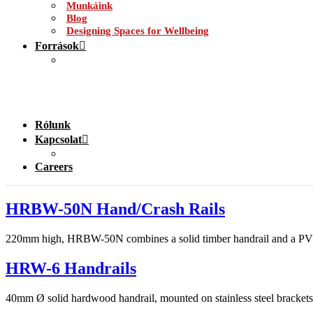
Munkáink
Blog
Designing Spaces for Wellbeing
Források
Rólunk
Kapcsolat
Careers
HRBW-50N Hand/Crash Rails
220mm high, HRBW-50N combines a solid timber handrail and a PVC-Fre
HRW-6 Handrails
40mm Ø solid hardwood handrail, mounted on stainless steel brackets 