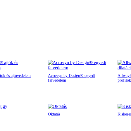
tók és ajtóvédelem
Acrovyn by Design® egyedi
Allway®
falvédelem
profilok
Oktatás
Kiskere