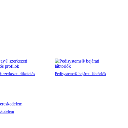
 szerkezeti dilatációs
Pedisystems® bejárati lábtörlők
skedelem