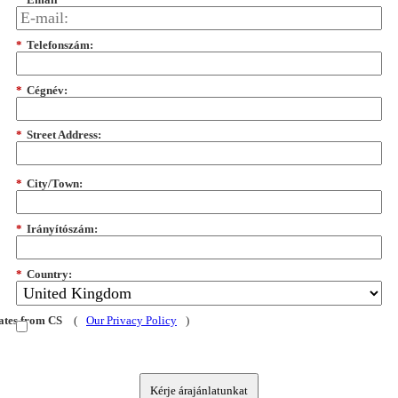
*
Telefonszám:
*
Cégnév:
*
Street Address:
*
City/Town:
*
Irányítószám:
*
Country:
dates from CS
(
Our Privacy Policy
)
Kérje árajánlatunkat