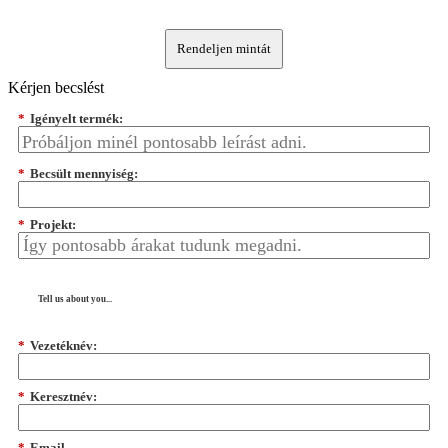
Rendeljen mintát
Kérjen becslést
*
Igényelt termék:
*
Becsült mennyiség:
*
Projekt:
Tell us about you...
*
Vezetéknév:
*
Keresztnév:
*
Email