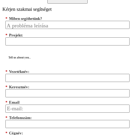
Kérjen szakmai segítséget
*
Miben segíthetünk?
*
Projekt:
Tell us about you...
*
Vezetéknév:
*
Keresztnév:
*
Email
*
Telefonszám:
*
Cégnév: