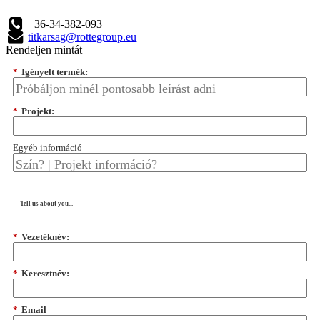
+36-34-382-093
titkarsag@rottegroup.eu
Rendeljen mintát
*
Igényelt termék:
*
Projekt:
Egyéb információ
Tell us about you...
*
Vezetéknév:
*
Keresztnév:
*
Email