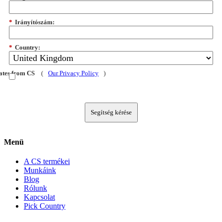
*
Irányítószám:
*
Country:
dates from CS
(
Our Privacy Policy
)
Segítség kérése
Menü
A CS termékei
Munkáink
Blog
Rólunk
Kapcsolat
Pick Country