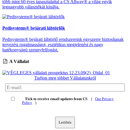
több mint 60 éves tapasztalattal a CS Allway® a világ egyik
legnagyobb választékát kínálja.
Pedisystems® bejárati lábtörlők
Pedisystems® bejárati lábtörlő rendszereink egyszerre biztosítanak
tervezési rugalmasságot, esztétikus megjelenést és nagy
hatékonyságú szennyfelfogást.
A Vállalat
Tudjon meg többet Vállalatunkról
Tick to receive email updates from CS
(
Our Privacy
Policy
)
Letöltés