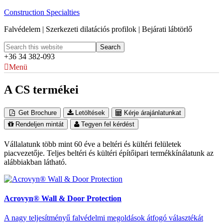
Construction Specialties
Falvédelem | Szerkezeti dilatációs profilok | Bejárati lábtörlő
+36 34 382-093
Menü
A CS termékei
Get Brochure
Letöltések
Kérje árajánlatunkat
Rendeljen mintát
Tegyen fel kérdést
Vállalatunk több mint 60 éve a beltéri és kültéri felületek
piacvezetője. Teljes beltéri és kültéri építőipari termékkínálatunk az
alábbiakban látható.
Acrovyn® Wall & Door Protection
A nagy teljesítményű falvédelmi megoldások átfogó választékát