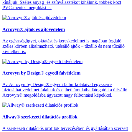
kínáljuk. Széles anyag- és színválasztékot kínálunk, többek közt
PVC-mentes megoldást is.
Acrovyn® ajtók és ajtóvédelem
Az egészségügyet, oktatást és kereskedelmet is magában foglaló
széles körben alkalmazható, ütésálló ajtók – tűzálló és nem tűzálló
kivitelben is.
Acrovyn by Design® egyedi falvédelem
Az Acrovyn by Design® egyedi falburkolataival egyszerre
biztosíthat védelmet falainak és ejtheti ámulatba látogatóit a ütésálló
Acrovyn® megoldásba ágyazott nagy felbontású képekkel.
Allway® szerkezeti dilatációs profilok
A szerkezeti dilatációs profilok tervezésében és gyártásában szerzett