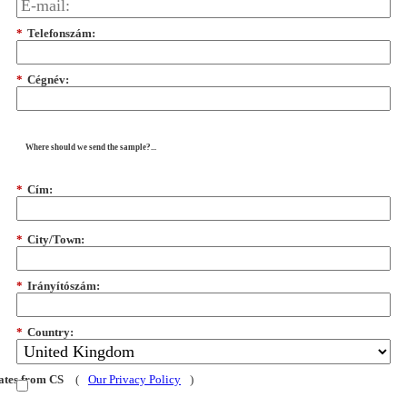
*
Telefonszám:
*
Cégnév:
Where should we send the sample?...
*
Cím:
*
City/Town:
*
Irányítószám:
*
Country:
dates from CS
(
Our Privacy Policy
)