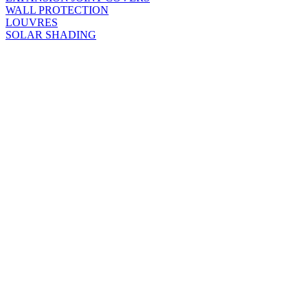
WALL PROTECTION
LOUVRES
SOLAR SHADING
One Glass Wharf - 
The Institut de cancérologie et
d’imagerie (ICI) - CHRU Brest,
France
Fenwick Department
Colchester, UK
Bespoke Entrance Mat at
GreenAcres Woodland Burial
Back to the Top