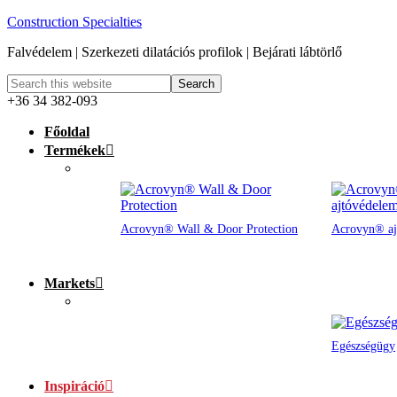
Construction Specialties
Falvédelem | Szerkezeti dilatációs profilok | Bejárati lábtörlő
+36 34 382-093
Főoldal
Termékek
Acrovyn® Wall & Door Protection
Acrovyn® aj
Markets
Egészségügy
Inspiráció