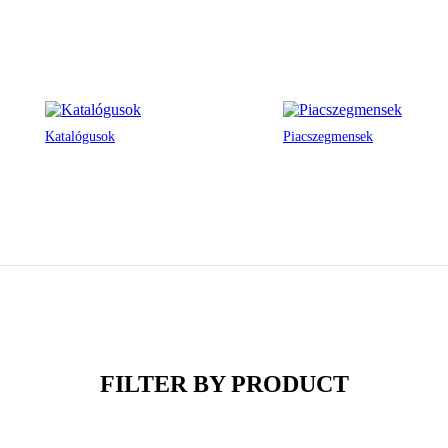
Katalógusok
Piacszegmensek
PROJECTS
ost prestigious buildings across a spectrum of market sectors from He
FILTER BY PRODUCT