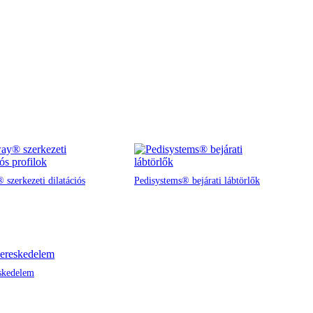
 szerkezeti dilatációs
Pedisystems® bejárati lábtörlők
skedelem