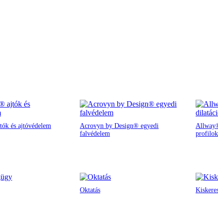
tók és ajtóvédelem
Acrovyn by Design® egyedi
Allway®
falvédelem
profilok
Oktatás
Kiskere