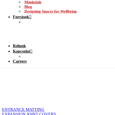
Munkáink
Blog
Designing Spaces for Wellbeing
Források
Rólunk
Kapcsolat
Careers
CS products have been installed in some of the world’s m
ENTRANCE MATTING
EXPANSION JOINT COVERS