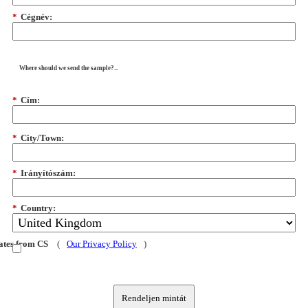
*
Cégnév:
Where should we send the sample?...
*
Cím:
*
City/Town:
*
Irányítószám:
*
Country:
dates from CS
(
Our Privacy Policy
)
Rendeljen mintát