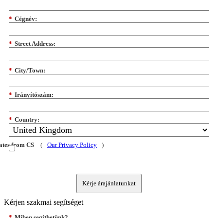
*
Cégnév:
*
Street Address:
*
City/Town:
*
Irányítószám:
*
Country:
dates from CS
(
Our Privacy Policy
)
Kérje árajánlatunkat
Kérjen szakmai segítséget
*
Miben segíthetünk?