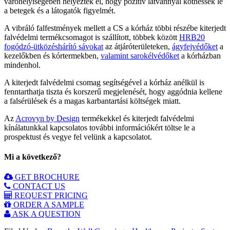
váróhelyiségében helyezték el, hogy pozitív látvánnyal köthessék le
a betegek és a látogatók figyelmét.
A vibráló falfestmények mellett a CS a kórház többi részébe kiterjedt
falvédelmi termékcsomagot is szállított, többek között
HRB20
fogódzó-ütközéshárító sávokat
az átjáróterületeken,
ágyfejvédőket
a
kezelőkben és kórtermekben,
valamint sarokélvédőket
a kórházban
mindenhol.
A kiterjedt falvédelmi csomag segítségével a kórház anélkül is
fenntarthatja tiszta és korszerű megjelenését, hogy aggódnia kellene
a falsérülések és a magas karbantartási költségek miatt.
Az
Acrovyn by Design
termékekkel és kiterjedt falvédelmi
kínálatunkkal kapcsolatos további információkért töltse le a
prospektust és vegye fel velünk a kapcsolatot.
Mi a következő?
GET BROCHURE
CONTACT US
REQUEST PRICING
ORDER A SAMPLE
ASK A QUESTION