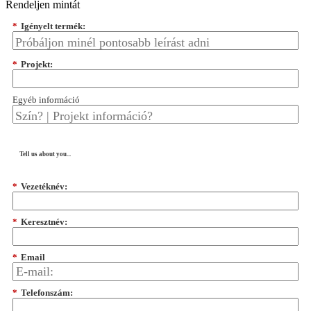
Rendeljen mintát
*
Igényelt termék:
*
Projekt:
Egyéb információ
Tell us about you...
*
Vezetéknév:
*
Keresztnév:
*
Email
*
Telefonszám: