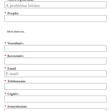
*
Projekt:
Tell us about you...
*
Vezetéknév:
*
Keresztnév:
*
Email
*
Telefonszám:
*
Cégnév:
*
Irányítószám: