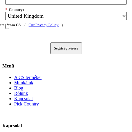
*
Country:
dates from CS
(
Our Privacy Policy
)
Segítség kérése
Menü
A CS termékei
Munkáink
Blog
Rólunk
Kapcsolat
Pick Country
Kapcsolat