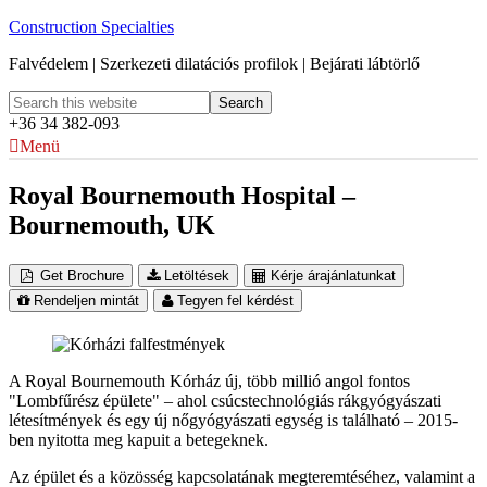
Construction Specialties
Falvédelem | Szerkezeti dilatációs profilok | Bejárati lábtörlő
+36 34 382-093
Menü
Royal Bournemouth Hospital –
Bournemouth, UK
Get Brochure
Letöltések
Kérje árajánlatunkat
Rendeljen mintát
Tegyen fel kérdést
A Royal Bournemouth Kórház új, több millió angol fontos
"Lombfűrész épülete" – ahol csúcstechnológiás rákgyógyászati
létesítmények és egy új nőgyógyászati egység is található – 2015-
ben nyitotta meg kapuit a betegeknek.
Az épület és a közösség kapcsolatának megteremtéséhez, valamint a