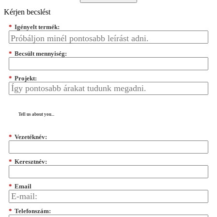
Kérjen becslést
*
Igényelt termék:
*
Becsült mennyiség:
*
Projekt:
Tell us about you...
*
Vezetéknév:
*
Keresztnév:
*
Email
*
Telefonszám: