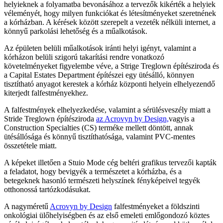
helyieknek a folyamatba bevonásához a tervezők kikérték a helyiek
véleményét, hogy milyen funkciókat és létesítményeket szeretnének
a kórházban. A kérések között szerepelt a vezeték nélküli internet, a
könnyű parkolási lehetőség és a műalkotások.
Az épületen belüli műalkotások iránti helyi igényt, valamint a
kórházon belüli szigorú takarítási rendre vonatkozó
követelményeket figyelembe véve, a Strige Treglown építésziroda és
a Capital Estates Department építészei egy ütésálló, könnyen
tisztítható anyagot kerestek a kórház központi helyein elhelyezendő
kiterjedt falfestményekhez.
A falfestmények elhelyezkedése, valamint a sérülésveszély miatt a
Stride Treglown építésziroda
az Acrovyn by Design,
vagyis a
Construction Specialties (CS) terméke mellett döntött, annak
ütésállósága és könnyű tisztíthatósága, valamint PVC-mentes
összetétele miatt.
A képeket illetően a Stuio Mode cég beltéri grafikus tervezői kapták
a feladatot, hogy bevigyék a természetet a kórházba, és a
betegeknek hasonló természeti helyszínek fényképeivel tegyék
otthonossá tartózkodásukat.
A nagyméretű
Acrovyn by Design
falfestményeket a földszinti
onkológiai ülőhelyiségben és az első emeleti emlőgondozó köztes