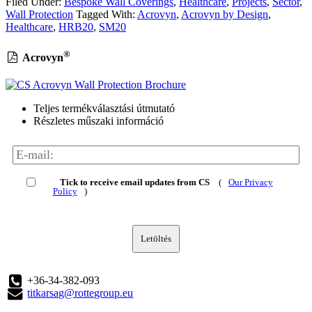
Filed Under:
Bespoke Wall Coverings
,
Healthcare
,
Projects
,
Sector
,
Wall Protection
Tagged With:
Acrovyn
,
Acrovyn by Design
,
Healthcare
,
HRB20
,
SM20
®
Acrovyn
Teljes termékválasztási útmutató
Részletes műszaki információ
Tick to receive email updates from CS
(
Our Privacy
Policy
)
Letöltés
+36-34-382-093
titkarsag@rottegroup.eu