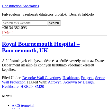
Construction Specialties
Falvédelem | Szerkezeti dilatációs profilok | Bejárati lábtörlő
+36 34 382-093
Menü
Royal Bournemouth Hospital –
Bournemouth, UK
A falfestmények elhelyezkedése és a sérülésveszély miatt az Estates
Department ütésálló és könnyen tisztítható védelmet keresett
képeihez.
Filed Under:
Bespoke Wall Coverings
,
Healthcare
,
Projects
,
Sector
,
Wall Protection
Tagged With:
Acrovyn
,
Acrovyn by Design
,
Healthcare
,
HRB20
,
SM20
Menü
A CS termékei