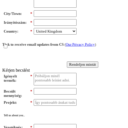
City/Town:
*
Irányítószám:
*
Country:
*
Tick to receive email updates from CS
(
Our Privacy Policy
)
Rendeljen mintát
Kérjen becslést
Igényelt
*
termék:
Becsült
*
mennyiség:
Projekt:
*
Tell us about you...
Vezetéknév:
*