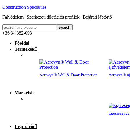
Construction Specialties
Falvédelem | Szerkezeti dilatációs profilok | Bejárati lábtörlő
+36 34 382-093
Főoldal
Termékek
Acrovyn® Wall & Door Protection
Acrovyn® aj
Markets
Egészségügy
Inspiráció