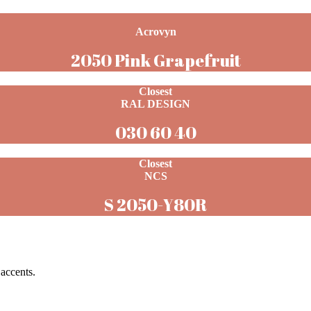
Acrovyn
2050 Pink Grapefruit
Closest
RAL DESIGN
030 60 40
Closest
NCS
S 2050-Y80R
 accents.