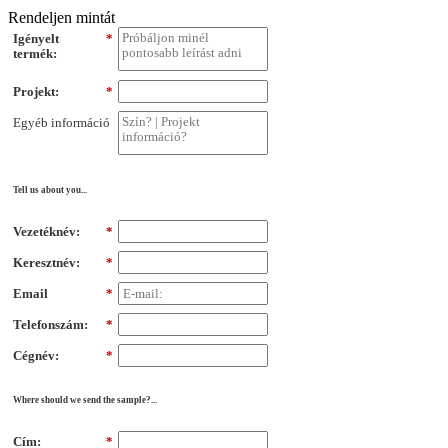
Rendeljen mintát
Igényelt
*
termék:
Projekt:
*
Egyéb információ
Tell us about you...
Vezetéknév:
*
Keresztnév:
*
Email
*
Telefonszám:
*
Cégnév:
*
Where should we send the sample?...
Cím:
*