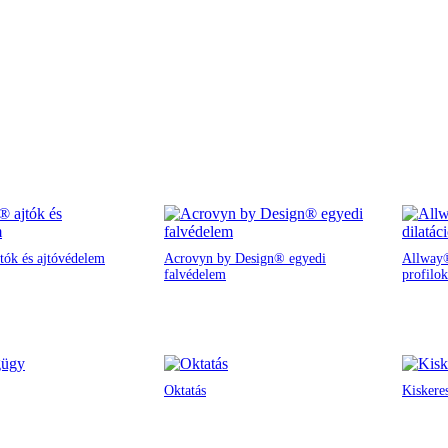
tók és ajtóvédelem
Acrovyn by Design® egyedi
Allway®
falvédelem
profilok
Oktatás
Kiskere