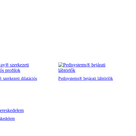
 szerkezeti dilatációs
Pedisystems® bejárati lábtörlők
skedelem