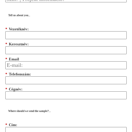
Tell us about you...
*
Vezetéknév:
*
Keresztnév:
*
Email
*
Telefonszám:
*
Cégnév:
Where should we send the sample?...
*
Cím: