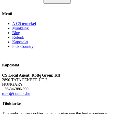
Menü
A CS termékei
Munkáink
Blog
Rólunk
Kapcsolat
Pick Country
Kapcsolat
CS Local Agent: Rotte Group Kft
2890 TATA FEKETE ÚT 2.
HUNGARY
+36-34-380-390
rotte@t-online.hu
Titoktartás
This website uses cookies to help us give you the best experience