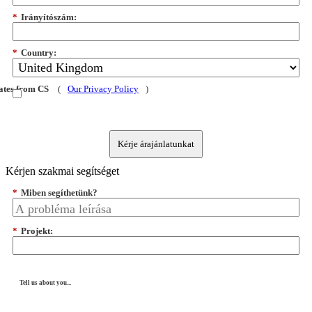
*
Irányítószám:
*
Country:
dates from CS
(
Our Privacy Policy
)
Kérje árajánlatunkat
Kérjen szakmai segítséget
*
Miben segíthetünk?
*
Projekt:
Tell us about you...