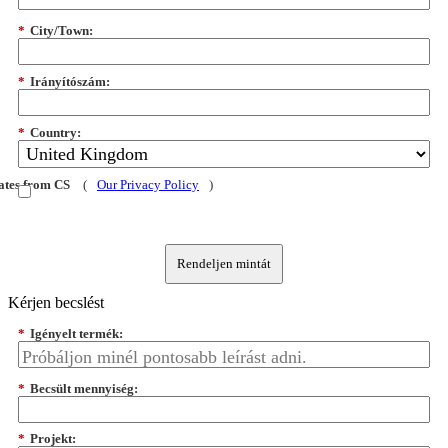
*
City/Town:
*
Irányítószám:
*
Country:
dates from CS
(
Our Privacy Policy
)
Rendeljen mintát
Kérjen becslést
*
Igényelt termék:
*
Becsült mennyiség:
*
Projekt: