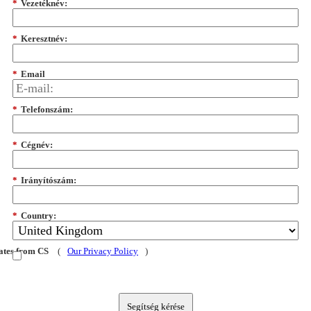
*
Vezetéknév:
*
Keresztnév:
*
Email
*
Telefonszám:
*
Cégnév:
*
Irányítószám:
*
Country:
dates from CS
(
Our Privacy Policy
)
Segítség kérése