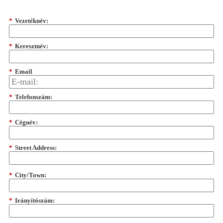
*
Vezetéknév:
*
Keresztnév:
*
Email
*
Telefonszám:
*
Cégnév:
*
Street Address:
*
City/Town:
*
Irányítószám: