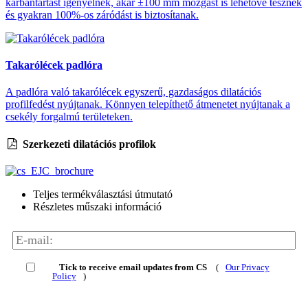
karbantartást igényelnek, akár ±100 mm mozgást is lehetővé tesznek
és gyakran 100%-os záródást is biztosítanak.
Takarólécek padlóra
A padlóra való takarólécek egyszerű, gazdaságos dilatációs
profilfedést nyújtanak. Könnyen telepíthető átmenetet nyújtanak a
csekély forgalmú területeken.
Szerkezeti dilatációs profilok
Teljes termékválasztási útmutató
Részletes műszaki információ
Tick to receive email updates from CS
(
Our Privacy
Policy
)