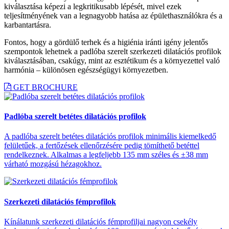
kiválasztása képezi a legkritikusabb lépését, mivel ezek
teljesítményének van a legnagyobb hatása az épülethasználókra és a
karbantartásra.
Fontos, hogy a gördülő terhek és a higiénia iránti igény jelentős
szempontok lehetnek a padlóba szerelt szerkezeti dilatációs profilok
kiválasztásában, csakúgy, mint az esztétikum és a környezettel való
harmónia – különösen egészségügyi környezetben.
GET BROCHURE
Padlóba szerelt betétes dilatációs profilok
A padlóba szerelt betétes dilatációs profilok minimális kiemelkedő
felületűek, a fertőzések ellenőrzésére pedig tömíthető betéttel
rendelkeznek. Alkalmas a legfeljebb 135 mm széles és ±38 mm
várható mozgású hézagokhoz.
Szerkezeti dilatációs fémprofilok
Kínálatunk szerkezeti dilatációs fémprofiljai nagyon csekély