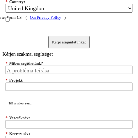
*
Country:
dates from CS
(
Our Privacy Policy
)
Kérje árajánlatunkat
Kérjen szakmai segítséget
*
Miben segíthetünk?
*
Projekt:
Tell us about you...
*
Vezetéknév:
*
Keresztnév: