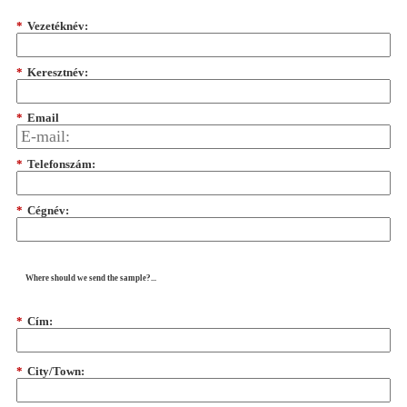
*
Vezetéknév:
*
Keresztnév:
*
Email
*
Telefonszám:
*
Cégnév:
Where should we send the sample?...
*
Cím:
*
City/Town: