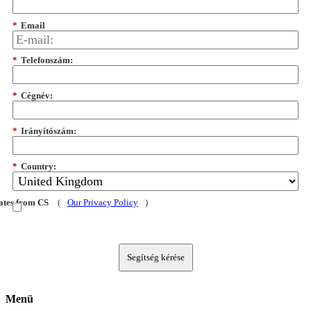
*
Email
*
Telefonszám:
*
Cégnév:
*
Irányítószám:
*
Country:
dates from CS
(
Our Privacy Policy
)
Segítség kérése
Menü