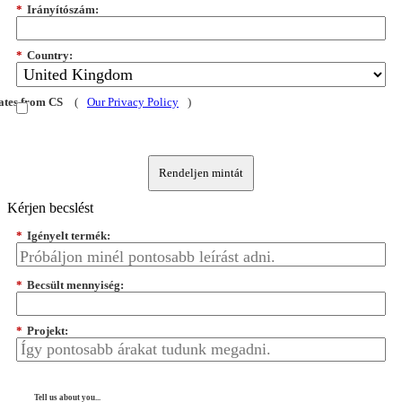
*
Irányítószám:
*
Country:
dates from CS
(
Our Privacy Policy
)
Rendeljen mintát
Kérjen becslést
*
Igényelt termék:
*
Becsült mennyiség:
*
Projekt:
Tell us about you...