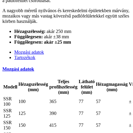
a padlófelület csorbulását.
A nagyobb méretű nyilvános és kereskedelmi épületekben márvány,
mozaikos vagy más vastag kövezésű padlófelületekkel együtt széles
körben használják.
Hézagszélesség:
akár 250 mm
Függőlegesen:
akár ±38 mm
Függőlegesen: akár ±25 mm
Mozgási adatok
Tartozékok
Mozgási adatok
Teljes
Látható
Hézagszélesség
Hézagmagasság
Ví
Modell
profilszélesség
felület
(mm)
(mm)
(mm)
(mm)
SSR
100
365
77
57
±
100
SSR
125
390
77
57
±
125
SSR
150
415
77
57
±
150