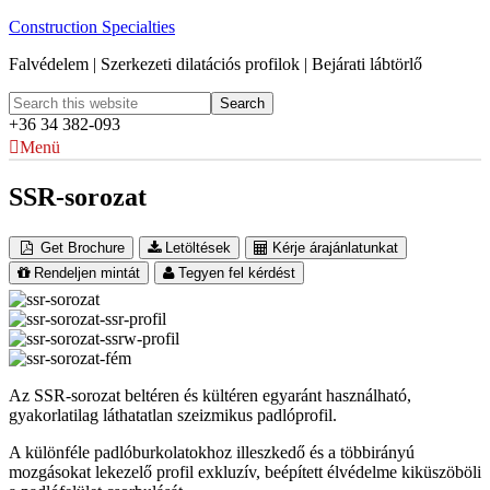
Construction Specialties
Falvédelem | Szerkezeti dilatációs profilok | Bejárati lábtörlő
+36 34 382-093
Menü
SSR-sorozat
Get Brochure
Letöltések
Kérje árajánlatunkat
Rendeljen mintát
Tegyen fel kérdést
Az SSR-sorozat beltéren és kültéren egyaránt használható,
gyakorlatilag láthatatlan szeizmikus padlóprofil.
A különféle padlóburkolatokhoz illeszkedő és a többirányú
mozgásokat lekezelő profil exkluzív, beépített élvédelme kiküszöböli