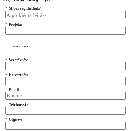
*
Miben segíthetünk?
*
Projekt:
Tell us about you...
*
Vezetéknév:
*
Keresztnév:
*
Email
*
Telefonszám:
*
Cégnév: