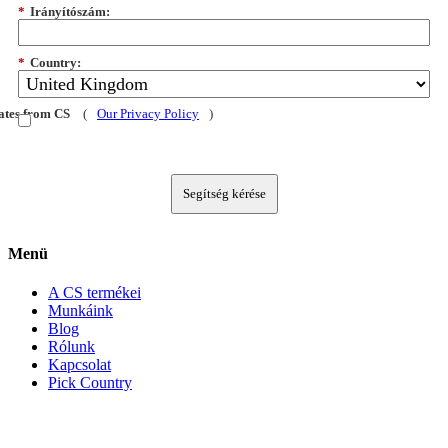
*
Irányítószám:
*
Country:
dates from CS
(
Our Privacy Policy
)
Segítség kérése
Menü
A CS termékei
Munkáink
Blog
Rólunk
Kapcsolat
Pick Country