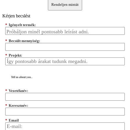
Rendeljen mintát
Kérjen becslést
*
Igényelt termék:
*
Becsült mennyiség:
*
Projekt:
Tell us about you...
*
Vezetéknév:
*
Keresztnév:
*
Email