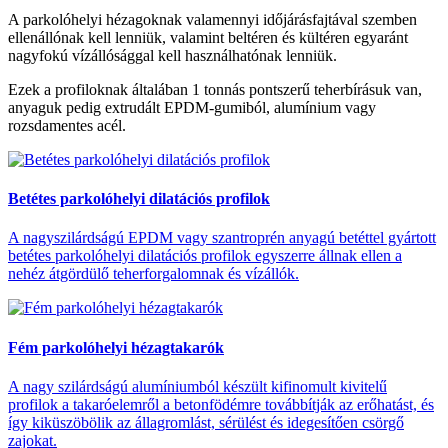
A parkolóhelyi hézagoknak valamennyi időjárásfajtával szemben
ellenállónak kell lenniük, valamint beltéren és kültéren egyaránt
nagyfokú vízállósággal kell használhatónak lenniük.
Ezek a profiloknak általában 1 tonnás pontszerű teherbírásuk van,
anyaguk pedig extrudált EPDM-gumiból, alumínium vagy
rozsdamentes acél.
Betétes parkolóhelyi dilatációs profilok
A nagyszilárdságú EPDM vagy szantroprén anyagú betéttel gyártott
betétes parkolóhelyi dilatációs profilok egyszerre állnak ellen a
nehéz átgördülő teherforgalomnak és vízállók.
Fém parkolóhelyi hézagtakarók
A nagy szilárdságú alumíniumból készült kifinomult kivitelű
profilok a takaróelemről a betonfödémre továbbítják az erőhatást, és
így kiküszöbölik az állagromlást, sérülést és idegesítően csörgő
zajokat.