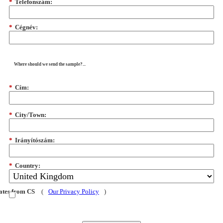
*
Telefonszám:
*
Cégnév:
Where should we send the sample?...
*
Cím:
*
City/Town:
*
Irányítószám:
*
Country:
dates from CS
(
Our Privacy Policy
)