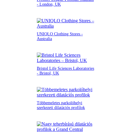
- London, UK
UNIQLO Clothing Stores -
Australia
Bristol Life Sciences Laboratories
- Bristol, UK
Többemeletes parkolóhelyi
szerkezeti dilatációs profilok