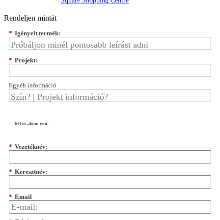
Square Shopping Centre
Rendeljen mintát
*
Igényelt termék:
*
Projekt:
Egyéb információ
Tell us about you...
*
Vezetéknév:
*
Keresztnév:
*
Email