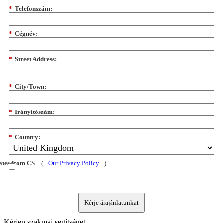
*
Telefonszám:
*
Cégnév:
*
Street Address:
*
City/Town:
*
Irányítószám:
*
Country:
dates from CS
(
Our Privacy Policy
)
Kérje árajánlatunkat
Kérjen szakmai segítséget