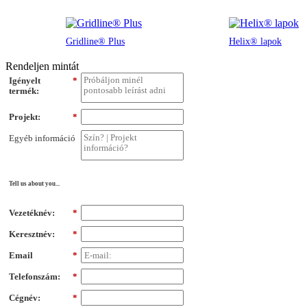
Gridline® Plus
Helix® lapok
Rendeljen mintát
Igényelt
*
termék:
Projekt:
*
Egyéb információ
Tell us about you...
Vezetéknév:
*
Keresztnév:
*
Email
*
Telefonszám:
*
Cégnév:
*