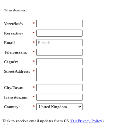
Tell us about you...
Vezetéknév:
*
Keresztnév:
*
Email
*
Telefonszám:
*
Cégnév:
*
Street Address:
*
City/Town:
*
Irányítószám:
*
Country:
*
Tick to receive email updates from CS
(
Our Privacy Policy
)