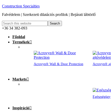
Construction Specialties
Falvédelem | Szerkezeti dilatációs profilok | Bejárati lábtörlő
+36 34 382-093
Főoldal
Termékek
Acrovyn® Wall & Door Protection
Acrovyn® aj
Markets
Egészségügy
Inspiráció