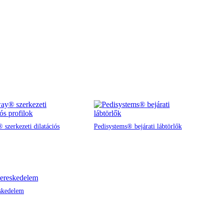
 szerkezeti dilatációs
Pedisystems® bejárati lábtörlők
skedelem