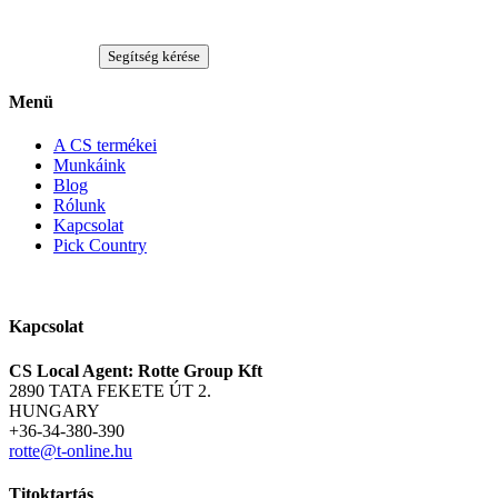
Segítség kérése
Menü
A CS termékei
Munkáink
Blog
Rólunk
Kapcsolat
Pick Country
Kapcsolat
CS Local Agent: Rotte Group Kft
2890 TATA FEKETE ÚT 2.
HUNGARY
+36-34-380-390
rotte@t-online.hu
Titoktartás