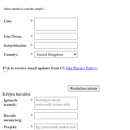
Where should we send the sample?...
Cím:
*
City/Town:
*
Irányítószám:
*
Country:
*
Tick to receive email updates from CS
(
Our Privacy Policy
)
Rendeljen mintát
Kérjen becslést
Igényelt
*
termék:
Becsült
*
mennyiség:
Projekt:
*