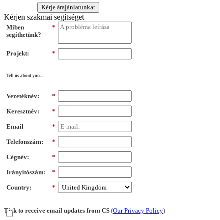
Kérje árajánlatunkat
Kérjen szakmai segítséget
Miben
*
segíthetünk?
Projekt:
*
Tell us about you...
Vezetéknév:
*
Keresztnév:
*
Email
*
Telefonszám:
*
Cégnév:
*
Irányítószám:
*
Country:
*
Tick to receive email updates from CS
(
Our Privacy Policy
)