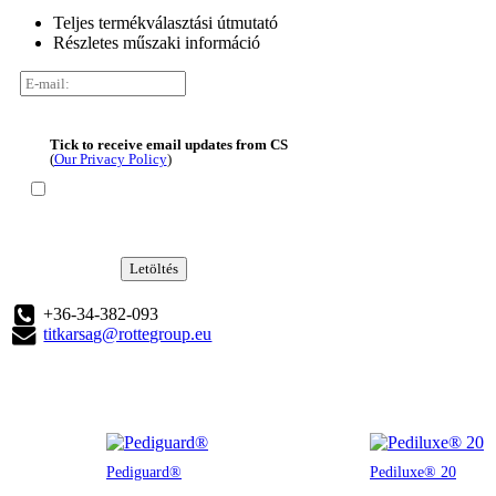
Teljes termékválasztási útmutató
Részletes műszaki információ
Tick to receive email updates from CS
(
Our Privacy Policy
)
Letöltés
+36-34-382-093
titkarsag@rottegroup.eu
Pediguard®
Pediluxe® 20