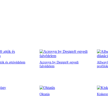
tók és ajtóvédelem
Acrovyn by Design® egyedi
Allway®
falvédelem
profilok
Oktatás
Kiskere