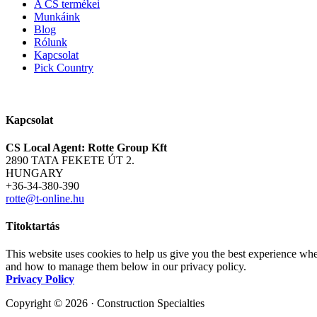
A CS termékei
Munkáink
Blog
Rólunk
Kapcsolat
Pick Country
Kapcsolat
CS Local Agent: Rotte Group Kft
2890 TATA FEKETE ÚT 2.
HUNGARY
+36-34-380-390
rotte@t-online.hu
Titoktartás
This website uses cookies to help us give you the best experience whe
and how to manage them below in our privacy policy.
Privacy Policy
Copyright © 2026 · Construction Specialties