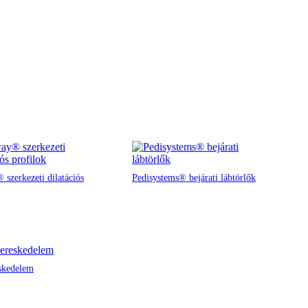
 szerkezeti dilatációs
Pedisystems® bejárati lábtörlők
skedelem