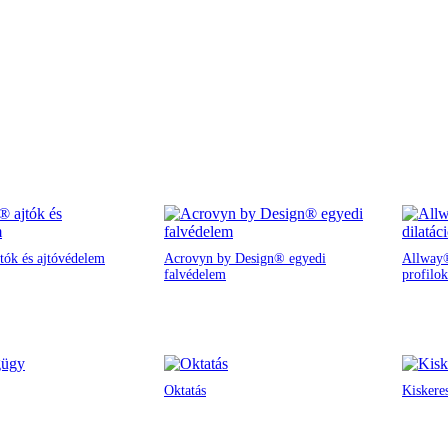
tók és ajtóvédelem
Acrovyn by Design® egyedi
Allway®
falvédelem
profilok
Oktatás
Kiskere