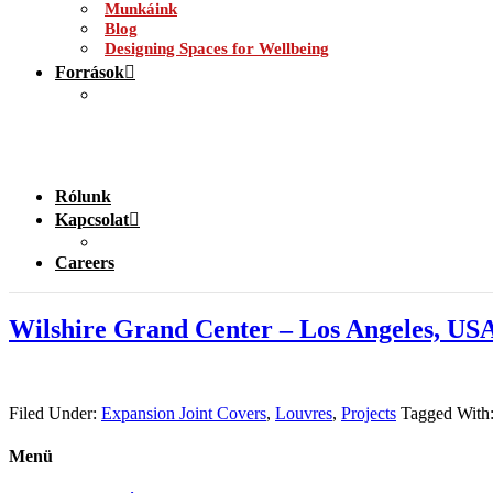
Munkáink
Blog
Designing Spaces for Wellbeing
Források
Rólunk
Kapcsolat
Careers
Wilshire Grand Center – Los Angeles, US
Filed Under:
Expansion Joint Covers
,
Louvres
,
Projects
Tagged With
Menü