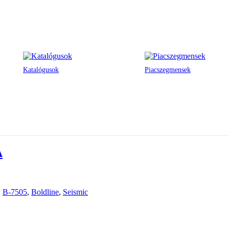
Katalógusok
Piacszegmensek
A
:
B-7505
,
Boldline
,
Seismic