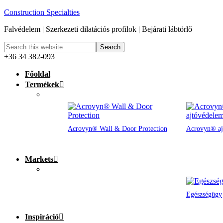
Construction Specialties
Falvédelem | Szerkezeti dilatációs profilok | Bejárati lábtörlő
+36 34 382-093
Főoldal
Termékek
Acrovyn® Wall & Door Protection
Acrovyn® aj
Markets
Egészségügy
Inspiráció