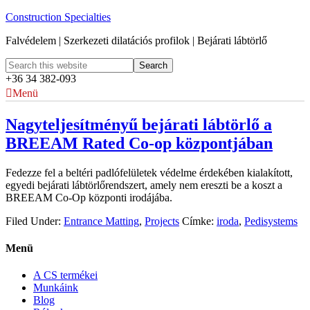
Construction Specialties
Falvédelem | Szerkezeti dilatációs profilok | Bejárati lábtörlő
+36 34 382-093
Menü
Nagyteljesítményű bejárati lábtörlő a
BREEAM Rated Co-op központjában
Fedezze fel a beltéri padlófelületek védelme érdekében kialakított,
egyedi bejárati lábtörlőrendszert, amely nem ereszti be a koszt a
BREEAM Co-Op központi irodájába.
Filed Under:
Entrance Matting
,
Projects
Címke:
iroda
,
Pedisystems
Menü
A CS termékei
Munkáink
Blog